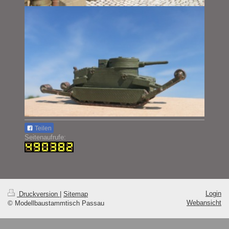
Teilen
Seitenaufrufe:
Login
Druckversion
|
Sitemap
Webansicht
© Modellbaustammtisch Passau